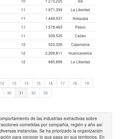
10
1,273,225
Ica
11
1,971,359
La Libertad
11
1,446,537
Arequipa
11
1,578,463
Pasco
11
339,535
Callao
12
523,326
Cajamarca
12
2,269,811
Huancavelica
12
685,899
La Libertad
12
13
14
15
16
17
18
19
30
31
32
33
omportamiento de las industrias extractivas sobre
fracciones cometidas por compañía, región y año así
versas instancias. Se ha priorizado la organización
mación para conocer lo que pasa en sus territorios. En