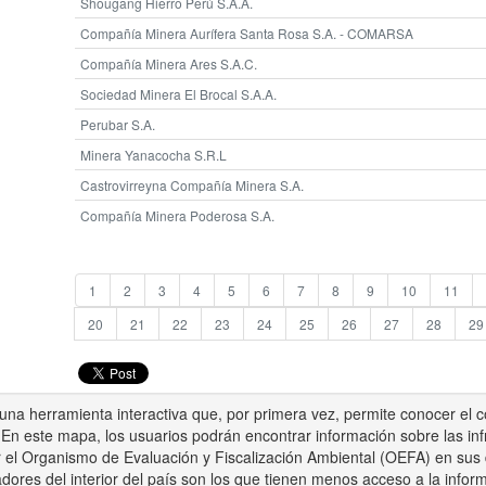
Shougang Hierro Perú S.A.A.
Compañía Minera Aurífera Santa Rosa S.A. - COMARSA
Compañía Minera Ares S.A.C.
Sociedad Minera El Brocal S.A.A.
Perubar S.A.
Minera Yanacocha S.R.L
Castrovirreyna Compañía Minera S.A.
Compañía Minera Poderosa S.A.
1
2
3
4
5
6
7
8
9
10
11
20
21
22
23
24
25
26
27
28
29
na herramienta interactiva que, por primera vez, permite conocer el c
 En este mapa, los usuarios podrán encontrar información sobre las in
el Organismo de Evaluación y Fiscalización Ambiental (OEFA) en sus di
dores del interior del país son los que tienen menos acceso a la infor