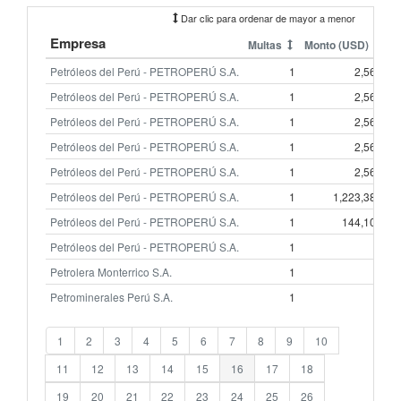
Dar clic para ordenar de mayor a menor
Empresa
Multas
Monto (USD)
Petróleos del Perú - PETROPERÚ S.A.
1
2,563
Petróleos del Perú - PETROPERÚ S.A.
1
2,563
Petróleos del Perú - PETROPERÚ S.A.
1
2,563
Petróleos del Perú - PETROPERÚ S.A.
1
2,563
S
Petróleos del Perú - PETROPERÚ S.A.
1
2,563
L
Petróleos del Perú - PETROPERÚ S.A.
1
1,223,384
Petróleos del Perú - PETROPERÚ S.A.
1
144,108
Petróleos del Perú - PETROPERÚ S.A.
1
0
A
Petrolera Monterrico S.A.
1
0
Petrominerales Perú S.A.
1
0
1
2
3
4
5
6
7
8
9
10
11
12
13
14
15
16
17
18
19
20
21
22
23
24
25
26