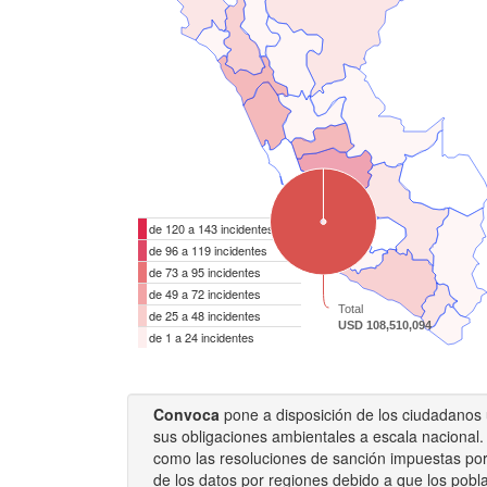
de 120 a 143 incidentes
de 96 a 119 incidentes
de 73 a 95 incidentes
de 49 a 72 incidentes
Total
de 25 a 48 incidentes
USD 108,510,094
de 1 a 24 incidentes
Convoca
pone a disposición de los ciudadanos u
sus obligaciones ambientales a escala nacional.
como las resoluciones de sanción impuestas por 
de los datos por regiones debido a que los pobla