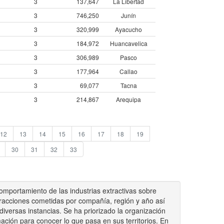
3
137,647
La Libertad
3
746,250
Junín
3
320,999
Ayacucho
3
184,972
Huancavelica
3
306,989
Pasco
3
177,964
Callao
3
69,077
Tacna
3
214,867
Arequipa
12
13
14
15
16
17
18
19
30
31
32
33
omportamiento de las industrias extractivas sobre
fracciones cometidas por compañía, región y año así
versas instancias. Se ha priorizado la organización
mación para conocer lo que pasa en sus territorios. En