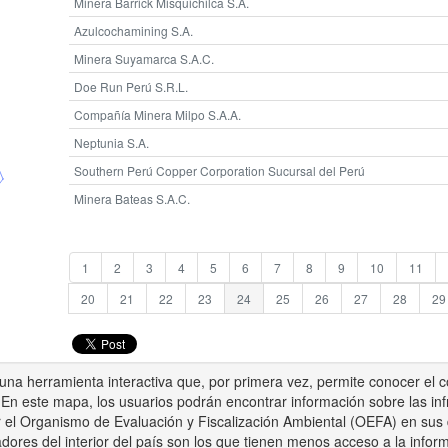
Minera Barrick Misquichilca S.A.
Azulcochamining S.A.
Minera Suyamarca S.A.C.
Doe Run Perú S.R.L.
Compañía Minera Milpo S.A.A.
Neptunia S.A.
Southern Perú Copper Corporation Sucursal del Perú
Minera Bateas S.A.C.
1
2
3
4
5
6
7
8
9
10
11
20
21
22
23
24
25
26
27
28
29
na herramienta interactiva que, por primera vez, permite conocer el c
 En este mapa, los usuarios podrán encontrar información sobre las in
el Organismo de Evaluación y Fiscalización Ambiental (OEFA) en sus di
dores del interior del país son los que tienen menos acceso a la infor