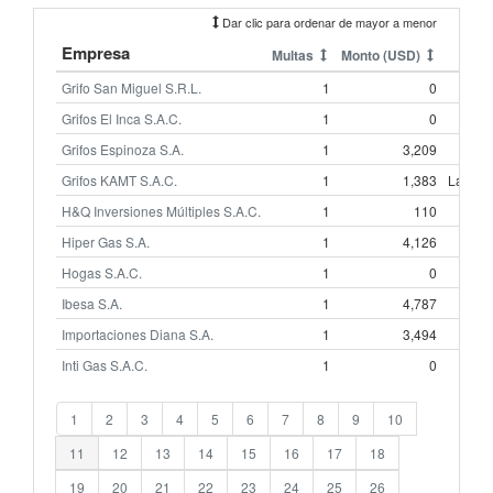
Dar clic para ordenar de mayor a menor
Empresa
Multas
Monto (USD)
Reg
Grifo San Miguel S.R.L.
1
0
Huán
Grifos El Inca S.A.C.
1
0
Li
Grifos Espinoza S.A.
1
3,209
Li
Grifos KAMT S.A.C.
1
1,383
Lamba
H&Q Inversiones Múltiples S.A.C.
1
110
Li
Hiper Gas S.A.
1
4,126
Li
Hogas S.A.C.
1
0
Li
Ibesa S.A.
1
4,787
Li
Importaciones Diana S.A.
1
3,494
Li
Inti Gas S.A.C.
1
0
Jun
1
2
3
4
5
6
7
8
9
10
11
12
13
14
15
16
17
18
19
20
21
22
23
24
25
26