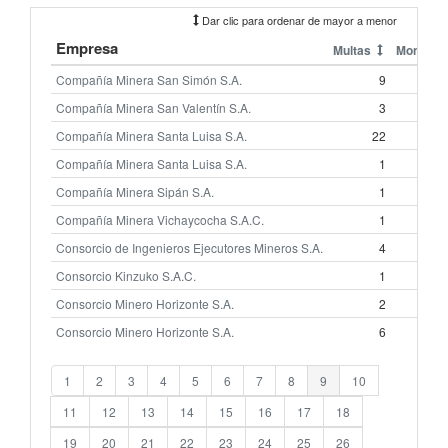
Dar clic para ordenar de mayor a menor
Empresa
Multas
Monto (
Compañía Minera San Simón S.A.
9
1,0
Compañía Minera San Valentín S.A.
3
2
Compañía Minera Santa Luisa S.A.
22
2,0
Compañía Minera Santa Luisa S.A.
1
Compañía Minera Sipán S.A.
1
1,9
Compañía Minera Vichaycocha S.A.C.
1
Consorcio de Ingenieros Ejecutores Mineros S.A.
4
1
Consorcio Kinzuko S.A.C.
1
Consorcio Minero Horizonte S.A.
2
Consorcio Minero Horizonte S.A.
6
2
1
2
3
4
5
6
7
8
9
10
11
12
13
14
15
16
17
18
19
20
21
22
23
24
25
26