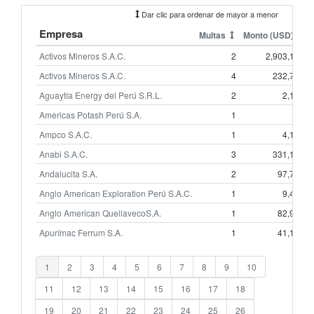
Dar clic para ordenar de mayor a menor
Empresa
Multas
Monto (USD)
Activos Mineros S.A.C.
2
2,903,184
Activos Mineros S.A.C.
4
232,719
Aguaytía Energy del Perú S.R.L.
2
2,185
Americas Potash Perú S.A.
1
0
Ampco S.A.C.
1
4,180
Anabi S.A.C.
3
331,128
Andalucita S.A.
2
97,764
Anglo American Exploration Perú S.A.C.
1
9,412
Anglo American QuellavecoS.A.
1
82,955
Apurímac Ferrum S.A.
1
41,111
1
2
3
4
5
6
7
8
9
10
11
12
13
14
15
16
17
18
19
20
21
22
23
24
25
26