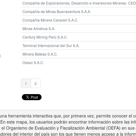
Compañía de Exploraciones, Desarrollo e Inversiones Mineras- CE
Compañía de Minas Buenaventura S.A.A.
Compañía Minera Caravelí S.A.C.
Minas Arirahua S.A.
Century Mining Perú S.A.C.
Terminal Internacional del Sur S.A.
Minera Bateas S.A.C.
Oxisol S.A.C.
1
2
na herramienta interactiva que, por primera vez, permite conocer el c
 En este mapa, los usuarios podrán encontrar información sobre las in
el Organismo de Evaluación y Fiscalización Ambiental (OEFA) en sus di
dores del interior del país son los que tienen menos acceso a la infor