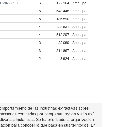
DEMIN S.A.C.
6
177,164
Arequipa
6
548,448
Arequipa
5
186,590
Arequipa
4
428,631
Arequipa
4
513,297
Arequipa
3
33,089
Arequipa
3
214,867
Arequipa
2
3,924
Arequipa
omportamiento de las industrias extractivas sobre
fracciones cometidas por compañía, región y año así
versas instancias. Se ha priorizado la organización
mación para conocer lo que pasa en sus territorios. En