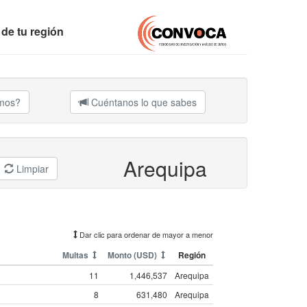
 de tu región
amos?
Cuéntanos lo que sabes
Arequipa
Limpiar
Dar clic para ordenar de mayor a menor
Multas
Monto (USD)
Región
11
1,446,537
Arequipa
8
631,480
Arequipa