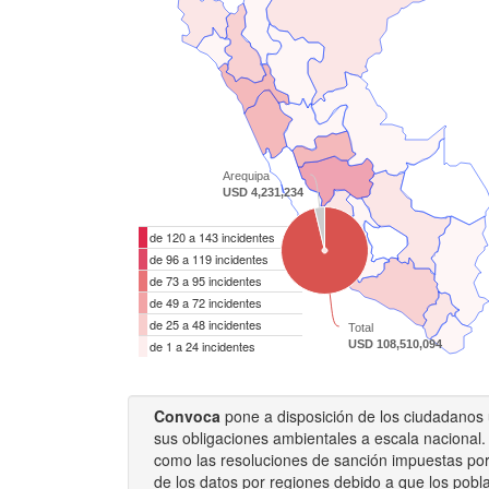
Arequipa
USD 4,231,234
de 120 a 143 incidentes
de 96 a 119 incidentes
de 73 a 95 incidentes
de 49 a 72 incidentes
de 25 a 48 incidentes
Total
de 1 a 24 incidentes
USD 108,510,094
Convoca
pone a disposición de los ciudadanos u
sus obligaciones ambientales a escala nacional.
como las resoluciones de sanción impuestas por 
de los datos por regiones debido a que los pobla