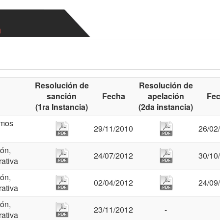
a
Resolución de
Resolución de
sanción
Fecha
apelación
Fe
(1ra Instancia)
(2da instancia)
imos
29/11/2010
26/02
ón,
24/07/2012
30/10
rativa
ón,
02/04/2012
24/09
rativa
ón,
23/11/2012
-
rativa