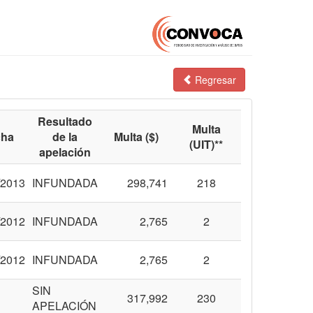
Regresar
Resultado
Multa
cha
de la
Multa ($)
(UIT)**
apelación
/2013
INFUNDADA
298,741
218
/2012
INFUNDADA
2,765
2
/2012
INFUNDADA
2,765
2
SIN
317,992
230
APELACIÓN