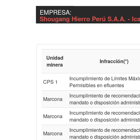
EMPRESA:
Shougang Hierro Perú S.A.A. - Ic
Unidad
Infracción(*)
minera
Incumplimiento de Límites Máx
CPS 1
Permisibles en efluentes
Incumplimiento de recomendaci
Marcona
mandato o disposición administ
Incumplimiento de recomendaci
Marcona
mandato o disposición administ
Incumplimiento de recomendaci
Marcona
mandato o disposición administ