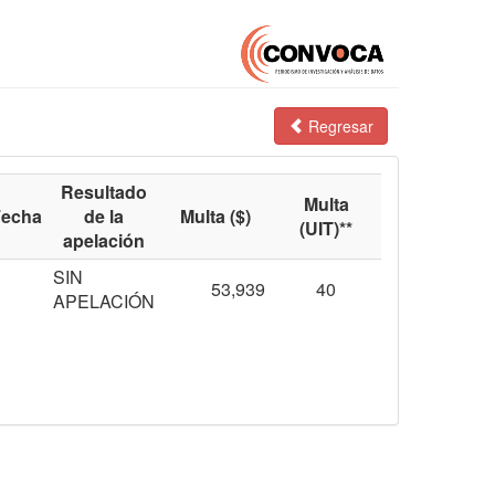
Regresar
Resultado
Multa
Fecha
de la
Multa ($)
(UIT)**
apelación
SIN
53,939
40
APELACIÓN