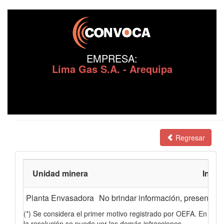
EMPRESA:
Lima Gas S.A. - Arequipa
Regresar
Unidad minera
Infrac
Planta Envasadora
No brindar información, presentar i
(*) Se considera el primer motivo registrado por OEFA. En
la resolución se puede ver las demás infracciones.