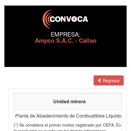
EMPRESA:
Ampco S.A.C. - Callao
Regresar
Unidad minera
Planta de Abastecimiento de Combustibles Líquidos
No
(*) Se considera el primer motivo registrado por OEFA. En
la resolución se puede ver las demás infracciones.